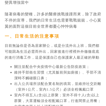
變異增強當中
隨著病毒的變種，許多的醫療挑戰接踵而來，除了政府
不停的宣導，我們的日常生活也需要戰戰兢兢，小心翼
翼的面對這個目前全世界都憂心忡忡病毒
一、日常生活的注意事項
目前無論你是否為居家辦公，或是分流外出上班，我們都
可能因為生活必需而外出，回家後進行裡裡外外徹徹底底
的進行消毒工作，這是保護自己也保護家人最正確的舉動
關注並配合中央疫情中心最新公告防疫政策；
維持手部衛生習慣（尤其飯前與如廁後）、手部不清
潔時不觸碰眼口鼻；
出入公共場所須配合實名制的填寫，並維持社交距離
（室外1公尺，室內1.5公尺）必須全程佩戴口罩
室內不得五人(含)以上群聚；室外不得十人(含)以上
群聚，大眾運輸須全程配戴口罩，行進間禁止用餐；