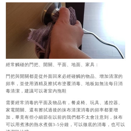
經常觸碰的門把、開關、平面、地面、家具：
門把與開關都是從外面回來必經碰觸的物品、增加清潔的
頻率，並使用酒精及擦拭布塗覆消毒、地板如無法每日消
毒清潔，建議可以著室內拖鞋
需要經常消毒的平面及物品有，餐桌椅、玩具、遙控器、
家電開關、還有擦拭過後的抹布清潔消毒的頻率都要增
加，畢竟有些小細節在以前的我們都不太會注意到，抹布
可以用煮沸的熱水煮個3-5分鐘，可以徹底的消毒，也可以