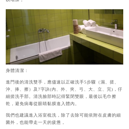
身體清潔：
進門後的清洗雙手，應儘速以正確洗手5步驟（濕、搓、
沖、捧、擦）及7字訣(內、外、夾、弓、大、立、完)，仔
細搓洗手部。清洗臉部時記得緊閉雙眼，最後以毛巾擦
乾，避免病毒從眼睛黏膜進入體內。
我們也建議進入浴室梳洗，除了去除可能依附在皮膚的細
菌外，也能帶走一天的疲憊，