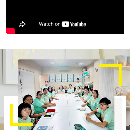
60%以下，才能救回你的石
材！
家裡大理石已經霧化發白不
知道怎麼辦？別急著花大錢
美容！拍下照片，私訊我們
「家適美居家清潔」的官方
LINE，專家免費幫你線上
初判！點擊下方看更多石材
保養祕訣！