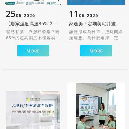
25
11
06
2026
06
2026
【居家濕度高達85%？小心大危機！】
家適美「定期美宅計畫」春季限時折抵 $1200 元
體感黏膩、衣服狂發霉？破
讓乾淨成為日常，把時間還
85%的超高濕度不僅容易引
給理想。為什麼選擇「定期
發過敏氣喘、毀掉木質家
美宅計畫」？
具，還會導致電器短路！別
居家清潔是基本，懂你的生
MORE
MORE
再讓潮濕危害家人健康。快
活細節，讓家適美協助您的
備好除濕機與防潮神器，一
家事『盡善盡美』
鍵恢復55%的黃金舒適圈，
。
拯救你的乾爽生活！