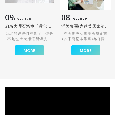
09
08
06
2026
05
2026
廁所大理石浴室「霧化毀損」？千萬別拿這兩種洗劑開玩笑！
洋美集團(家適美居家清潔) 預防職場不法侵害之書面聲明
台北的媽媽們注意了！你是
洋美集團及集團所属企業
不是也天天用這幾罐洗廁
(以下簡稱本集團)為保障所
所？小心！你的百萬大理石
有員工在執行職務過程中,
地板正在被你親手毀掉！
免於遭受身體或精神不法侵
MORE
MORE
大家都知道大理石怕酸，但
害而致身心理疾病,特以書
你知道它更怕「強鹼」嗎？
面加以聲明,絕不容忍任何
廚房去油劑、強效除霉劑沾
本集團之管理階層主管有職
到，一樣會泛黃、霧化。最
場不法侵害之行為,亦絕不
可怕的是，玻璃的水垢可以
容忍本集團員工間、客戶及
用檸檬酸洗，但大理石碰到
陌生人對本集團員工有職場
酸就是直接溶解！
不法侵害之行為。
還有！浴室牆角長出這條白
白硬硬的「白華」代表水泥
已經漏水了。洗完澡黃金1
分鐘，拜託拿刮刀把積水刮
乾淨，除濕機開整晚維持