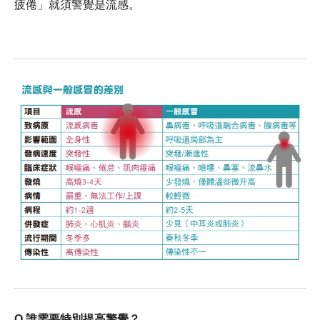
疲倦」就須警覺是流感。
Q 誰需要特別提高警覺？