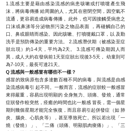
1.流感主要是藉由感染流感的病患咳嗽或打噴嚏產生飛
沫，將病毒傳播 給周圍的人，尤其在密閉空間，因空氣不
流通，更容易造成病毒傳播 。此外，也可因接觸受病患之
口沫或鼻涕等分泌物所污染之物品表面 ，再碰觸自己的
口、鼻或眼睛而感染。因此咳嗽、打噴嚏戴口罩，以 及勤
洗手是預防傳染的重要方法。 2.流感潛伏期（被感染至症
狀出現）約1-4天，平均為2天。 3.流感可傳染期因人而
異，成人大約在發病前1天至症狀出現後3-5天， 幼童則可
為7-10天，最長可達21天。
Q 流感與一般感冒有哪些不一樣？​
感冒的致病原包含多達數百種不同的病毒，與流感是由感
染流感病毒引 起不同。一般而言，流感的症狀較一般感冒
來得嚴重，容易出現明顯的 全身無力、頭痛、發燒，通常
症狀發作較突然，痊癒的時間也比一般感 冒長，需一個星
期到幾個星期才能完全恢復，而且容易引起併發症（如 肺
炎、腦炎、心肌炎等），甚至導致死亡。所以若出現「一
燒（發燒） 」、「二痛（頭痛、明顯肌肉痠痛）」、「三