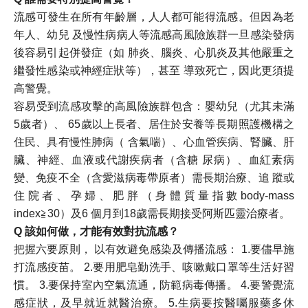
流感可發生在所有年齡層，人人都可能得流感。但因為老
年人、幼兒 及慢性病病人等流感高風險族群一旦感染發病
後容易引起併發症（如 肺炎、腦炎、心肌炎及其他嚴重之
繼發性感染或神經症狀等），甚至 導致死亡，因此更須提
高警覺。​
容易受到流感攻擊的高風險族群包含：嬰幼兒（尤其未滿
5歲者）、 65歲以上長者、居住於安養等長期照護機構之
住民、具有慢性肺病（ 含氣喘）、心血管疾病、腎臟、肝
臟、神經、血液或代謝疾病者（含糖 尿病）、血紅素病
變、免疫不全（含愛滋病毒帶原者）需長期治療、追 蹤或
住院者、孕婦、肥胖（身體質量指數body-mass
index≧30）及6 個月到18歲需長期接受阿斯匹靈治療者。
Q 該如何做，才能有效對抗流感？
把握六要原則， 以有效避免感染及傳播流感： 1.要儘早施
打流感疫苗。 2.要用肥皂勤洗手、咳嗽戴口罩等生活好習
慣。 3.要保持室內空氣流通，防範病毒傳播。 4.要警覺流
感症狀，及早就近就醫治療。 5.生病要按醫囑服藥多休